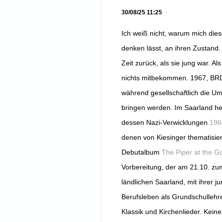
30/08/25 11:25
Ich weiß nicht, warum mich dies
denken lässt, an ihren Zustand.
Zeit zurück, als sie jung war. A
nichts mitbekommen. 1967, BRD,
während gesellschaftlich die Um
bringen werden. Im Saarland he
dessen Nazi-Verwicklungen
196
denen von Kiesinger thematisiert
Debutalbum
The Piper at the G
Vorbereitung, der am 21.10. zu
ländlichen Saarland, mit ihrer
Berufsleben als Grundschullehre
Klassik und Kirchenlieder. Keine