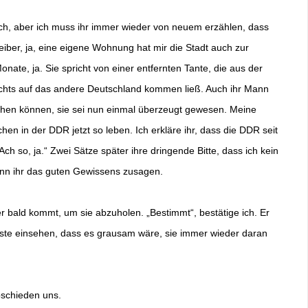
ch, aber ich muss ihr immer wieder von neuem erzählen, dass
eiber, ja, eine eigene Wohnung hat mir die Stadt auch zur
onate, ja. Sie spricht von einer entfernten Tante, die aus der
chts auf das andere Deutschland kommen ließ. Auch ihr Mann
echen können, sie sei nun einmal überzeugt gewesen. Meine
hen in der DDR jetzt so leben. Ich erkläre ihr, dass die DDR seit
Ach so, ja.“ Zwei Sätze später ihre dringende Bitte, dass ich kein
kann ihr das guten Gewissens zusagen.
er bald kommt, um sie abzuholen. „Bestimmt“, bestätige ich. Er
musste einsehen, dass es grausam wäre, sie immer wieder daran
bschieden uns.