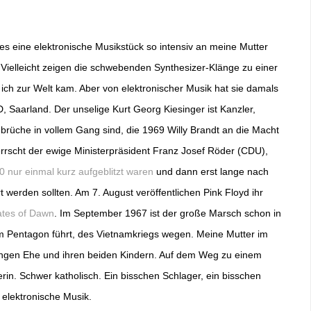
es eine elektronische Musikstück so intensiv an meine Mutter
 Vielleicht zeigen die schwebenden Synthesizer-Klänge zu einer
ls ich zur Welt kam. Aber von elektronischer Musik hat sie damals
 Saarland. Der unselige Kurt Georg Kiesinger ist Kanzler,
brüche in vollem Gang sind, die 1969 Willy Brandt an die Macht
rrscht der ewige Ministerpräsident Franz Josef Röder (CDU),
0 nur einmal kurz aufgeblitzt waren
und dann erst lange nach
 werden sollten. Am 7. August veröffentlichen Pink Floyd ihr
ates of Dawn
. Im September 1967 ist der große Marsch schon in
m Pentagon führt, des Vietnamkriegs wegen. Meine Mutter im
 jungen Ehe und ihren beiden Kindern. Auf dem Weg zu einem
rin. Schwer katholisch. Ein bisschen Schlager, ein bisschen
 elektronische Musik.