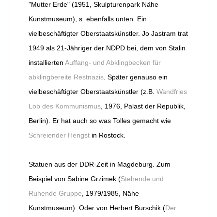
"Mutter Erde" (1951, Skulpturenpark Nähe
Kunstmuseum), s. ebenfalls unten. Ein
vielbeschäftigter Oberstaatskünstler. Jo Jastram trat
1949 als 21-Jähriger der NDPD bei, dem von Stalin
installierten
Auffang- und Abklingbecken für
abklingbereite Restnazis
. Später genauso ein
vielbeschäftigter Oberstaatskünstler (z.B.
Wandfries
Lob des Kommunismus
, 1976, Palast der Republik,
Berlin). Er hat auch so was Tolles gemacht wie
Schreiender Hengst
in Rostock.
Statuen aus der DDR-Zeit in Magdeburg. Zum
Beispiel von Sabine Grzimek (
Stehende und
Ruhende Gruppe
, 1979/1985, Nähe
Kunstmuseum). Oder von Herbert Burschik (
Der